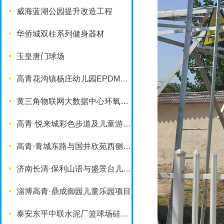
威海蓝湖公园提升改造工程
华侨城双柱系列健身器材
玉皇唐门球场
高青花沟镇杨庄幼儿园EPDM塑胶地面
黄三角物联网大数据中心环氧地坪项目
高青·悦来城彩色步道及儿童游乐设施
高青·青城东路与国井欣苑西侧游园项目
济南长清·保利山语与盛景台儿童乐园项目
淄博高青·鼎成御园儿童乐园项目
泰安东平中联水泥厂篮球场硅PU铺装项目