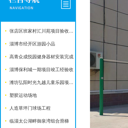
张店区班家村汇川苑项目验收完成
淄博市经开区游园小品
高青众成悦园健身器材安装完成
淄博保利城一期项目竣工经验收
潍坊弘阳时光九越儿童乐园项目竣工啦
塑胶运动场地
人造草坪门球场工程
临淄太公湖畔御泉湾组合滑梯