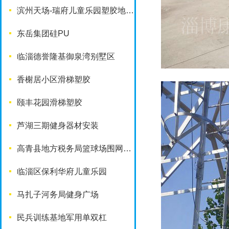
滨州天场-瑞府儿童乐园塑胶地面改造工程
东岳集团硅PU
临淄德誉隆基御泉湾别墅区
香榭居小区滑梯塑胶
颐丰花园滑梯塑胶
芦湖三期健身器材安装
高青县地方税务局篮球场围网工程
临淄区保利华府儿童乐园
马扎子河务局健身广场
民兵训练基地军用单双杠