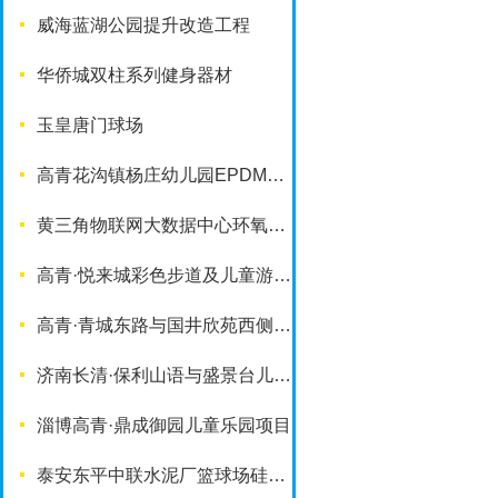
威海蓝湖公园提升改造工程
华侨城双柱系列健身器材
玉皇唐门球场
高青花沟镇杨庄幼儿园EPDM塑胶地面
黄三角物联网大数据中心环氧地坪项目
高青·悦来城彩色步道及儿童游乐设施
高青·青城东路与国井欣苑西侧游园项目
济南长清·保利山语与盛景台儿童乐园项目
淄博高青·鼎成御园儿童乐园项目
泰安东平中联水泥厂篮球场硅PU铺装项目