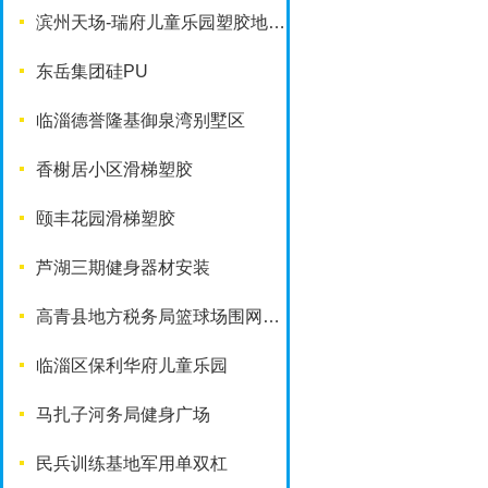
滨州天场-瑞府儿童乐园塑胶地面改造工程
东岳集团硅PU
临淄德誉隆基御泉湾别墅区
香榭居小区滑梯塑胶
颐丰花园滑梯塑胶
芦湖三期健身器材安装
高青县地方税务局篮球场围网工程
临淄区保利华府儿童乐园
马扎子河务局健身广场
民兵训练基地军用单双杠